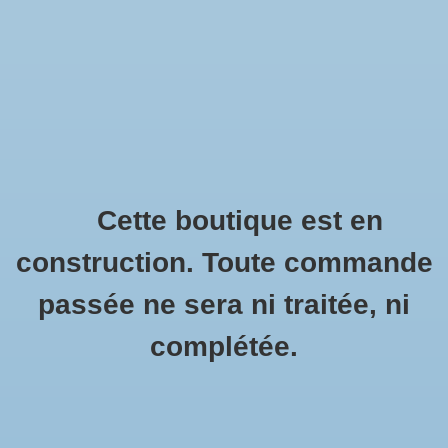
0 Articles - €0,00
Accueil
Commandez le Cleverdog
Plan du site
description
Cette boutique est en
Catégories:
construction. Toute commande
instruction
Commandez le Cleverdog
(15)
passée ne sera ni traitée, ni
description
(0)
démonstration
instruction
(0)
complétée.
démonstration
(0)
Marques:
CleverDog
(7)