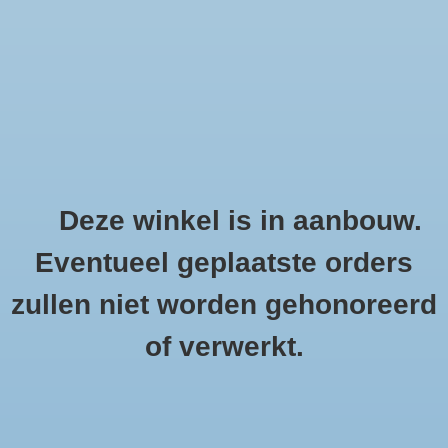
0 Artikelen - €0,00
Home
Bestellen
Producten getagd met deurbel met
Beschrijving
Deze winkel is in aanbouw.
camera
Eventueel geplaatste orders
HOME
/
TAGS
/
DEURBEL MET CAMERA
Instructie
zullen niet worden gehonoreerd
Demonstratie
of verwerkt.
Geen producten gevonden!...